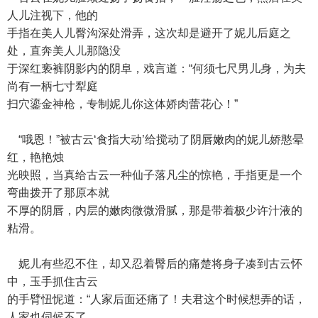
人儿注视下，他的
手指在美人儿臀沟深处滑弄，这次却是避开了妮儿后庭之
处，直奔美人儿那隐没
于深红亵裤阴影内的阴阜，戏言道：“何须七尺男儿身，为夫
尚有一柄七寸犁庭
扫穴鎏金神枪，专制妮儿你这体娇肉蕾花心！”
“哦恩！”被古云‘食指大动’给搅动了阴唇嫩肉的妮儿娇憨晕
红，艳艳烛
光映照，当真给古云一种仙子落凡尘的惊艳，手指更是一个
弯曲拨开了那原本就
不厚的阴唇，内层的嫩肉微微滑腻，那是带着极少许汁液的
粘滑。
妮儿有些忍不住，却又忍着臀后的痛楚将身子凑到古云怀
中，玉手抓住古云
的手臂忸怩道：“人家后面还痛了！夫君这个时候想弄的话，
人家也伺候不了，