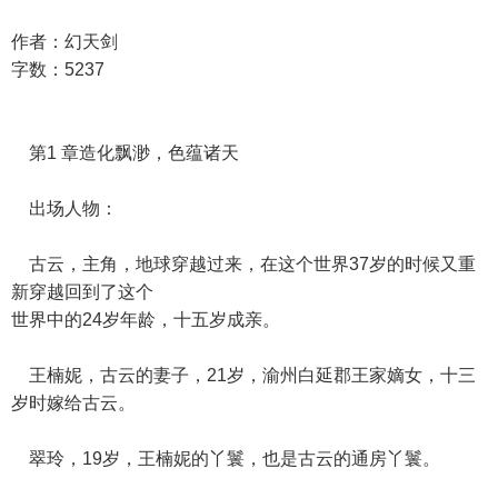
作者：幻天剑
字数：5237
第1 章造化飘渺，色蕴诸天
出场人物：
古云，主角，地球穿越过来，在这个世界37岁的时候又重
新穿越回到了这个
世界中的24岁年龄，十五岁成亲。
王楠妮，古云的妻子，21岁，渝州白延郡王家嫡女，十三
岁时嫁给古云。
翠玲，19岁，王楠妮的丫鬟，也是古云的通房丫鬟。