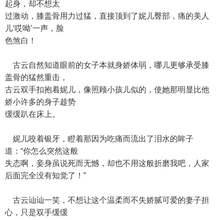
起身，却不想太
过激动，膝盖骨用力过猛，直接顶到了妮儿臀部，痛的美人
儿‘哎呦’一声，脸
色煞白！
古云自然知道眼前的女子本就身娇体弱，哪儿更够承受膝
盖骨的猛然重击，
古云双手扣抱着妮儿，像照顾小孩儿似的，使她那明显比他
娇小许多的身子趁势
缓缓趴在床上。
妮儿咬着银牙，瞪着那因为吃痛而流出了泪水的眸子
道：“你怎么突然这般
失态啊，妾身虽说死而无憾，却也不用这般折磨我吧，人家
后面完全没有知觉了！”
古云讪讪一笑，不想让这个温柔而不失娇腻可爱的妻子担
心，只是双手缓缓