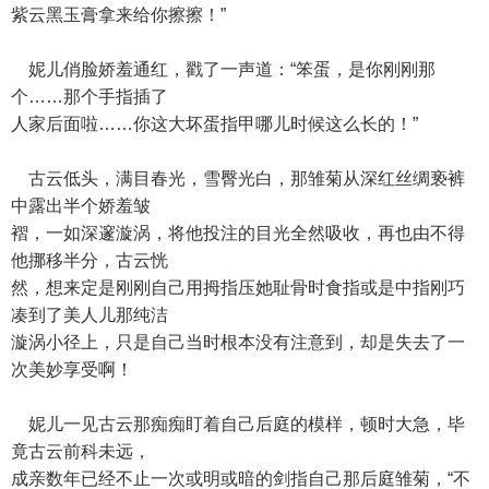
紫云黑玉膏拿来给你擦擦！”
妮儿俏脸娇羞通红，戳了一声道：“笨蛋，是你刚刚那
个……那个手指插了
人家后面啦……你这大坏蛋指甲哪儿时候这么长的！”
古云低头，满目春光，雪臀光白，那雏菊从深红丝绸亵裤
中露出半个娇羞皱
褶，一如深邃漩涡，将他投注的目光全然吸收，再也由不得
他挪移半分，古云恍
然，想来定是刚刚自己用拇指压她耻骨时食指或是中指刚巧
凑到了美人儿那纯洁
漩涡小径上，只是自己当时根本没有注意到，却是失去了一
次美妙享受啊！
妮儿一见古云那痴痴盯着自己后庭的模样，顿时大急，毕
竟古云前科未远，
成亲数年已经不止一次或明或暗的剑指自己那后庭雏菊，“不