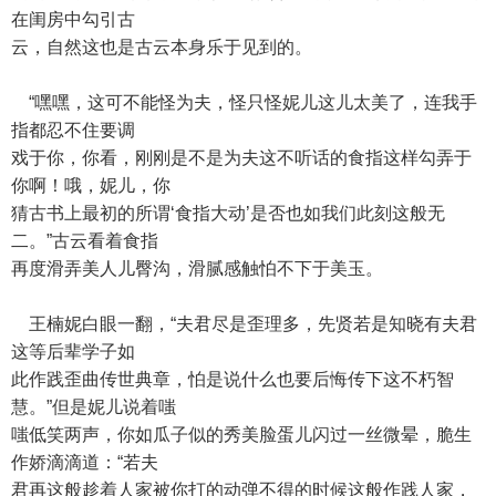
在闺房中勾引古
云，自然这也是古云本身乐于见到的。
“嘿嘿，这可不能怪为夫，怪只怪妮儿这儿太美了，连我手
指都忍不住要调
戏于你，你看，刚刚是不是为夫这不听话的食指这样勾弄于
你啊！哦，妮儿，你
猜古书上最初的所谓‘食指大动’是否也如我们此刻这般无
二。”古云看着食指
再度滑弄美人儿臀沟，滑腻感触怕不下于美玉。
王楠妮白眼一翻，“夫君尽是歪理多，先贤若是知晓有夫君
这等后辈学子如
此作践歪曲传世典章，怕是说什么也要后悔传下这不朽智
慧。”但是妮儿说着嗤
嗤低笑两声，你如瓜子似的秀美脸蛋儿闪过一丝微晕，脆生
作娇滴滴道：“若夫
君再这般趁着人家被你打的动弹不得的时候这般作践人家，