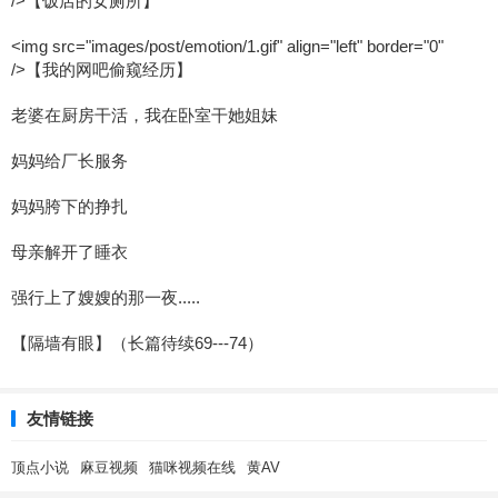
/>【饭店的女厕所】
<img src="images/post/emotion/1.gif" align="left" border="0"
/>【我的网吧偷窥经历】
老婆在厨房干活，我在卧室干她姐妹
妈妈给厂长服务
妈妈胯下的挣扎
母亲解开了睡衣
强行上了嫂嫂的那一夜.....
【隔墙有眼】（长篇待续69---74）
友情链接
顶点小说
麻豆视频
猫咪视频在线
黄AV