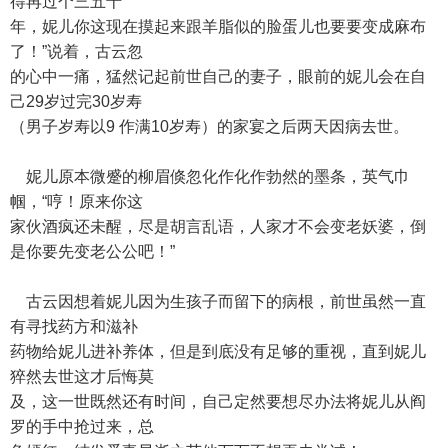
得再过个三五十
年，妮儿你这现在摸起来跟羊脂似的脸蛋儿也要要变成麻布
了！”说着，古云忽
的心中一痛，猛然记起前世自己的妻子，眼前的妮儿会在自
己29岁过完30岁寿
（男子岁寿以9 作满10岁寿）的家宴之后两天因病去世。
妮儿原本微蹙的柳眉倏忽化作化作勃然的墨条，英气巾
帼，“哼！原来你这
家伙酒疯还未醒，尽是胡言乱语，人家才不会变老妖婆，倒
是你要先变老公公吧！”
古云因想着妮儿因为生孩子而留下的病根，前世虽然一直
有寻找药方和滋补
药物给妮儿进补养体，但是到底没有足够的重视，直到妮儿
猝然去世这才后悔莫
及，这一世既然还有时间，自己定然要想尽办法将妮儿从阎
罗的手中抢过来，总