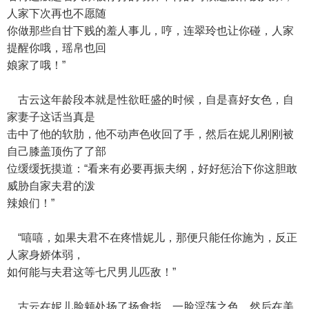
人家下次再也不愿随
你做那些自甘下贱的羞人事儿，哼，连翠玲也让你碰，人家
提醒你哦，瑶帛也回
娘家了哦！”
古云这年龄段本就是性欲旺盛的时候，自是喜好女色，自
家妻子这话当真是
击中了他的软肋，他不动声色收回了手，然后在妮儿刚刚被
自己膝盖顶伤了了部
位缓缓抚摸道：“看来有必要再振夫纲，好好惩治下你这胆敢
威胁自家夫君的泼
辣娘们！”
“嘻嘻，如果夫君不在疼惜妮儿，那便只能任你施为，反正
人家身娇体弱，
如何能与夫君这等七尺男儿匹敌！”
古云在妮儿脸颊处扬了扬食指，一脸淫荡之色，然后在美