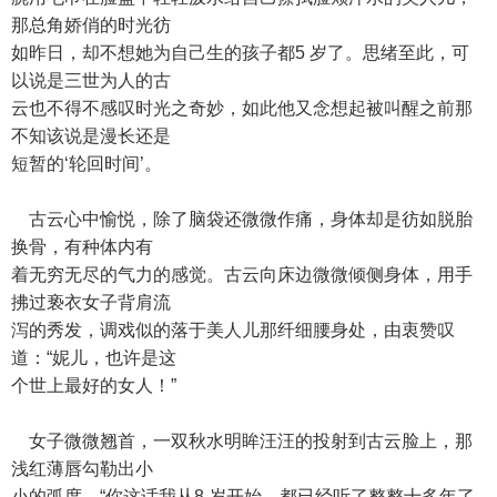
那总角娇俏的时光彷
如昨日，却不想她为自己生的孩子都5 岁了。思绪至此，可
以说是三世为人的古
云也不得不感叹时光之奇妙，如此他又念想起被叫醒之前那
不知该说是漫长还是
短暂的‘轮回时间’。
古云心中愉悦，除了脑袋还微微作痛，身体却是彷如脱胎
换骨，有种体内有
着无穷无尽的气力的感觉。古云向床边微微倾侧身体，用手
拂过亵衣女子背肩流
泻的秀发，调戏似的落于美人儿那纤细腰身处，由衷赞叹
道：“妮儿，也许是这
个世上最好的女人！”
女子微微翘首，一双秋水明眸汪汪的投射到古云脸上，那
浅红薄唇勾勒出小
小的弧度，“你这话我从8 岁开始，都已经听了整整十多年了