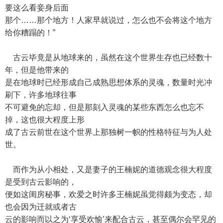
要这么看妾身后面
那个……那个地方！人家早就说过，怎么也不会将这个地方
给你糟蹋的！”
古云毕竟是从地球来的，虽然在这个世界生存也已经数十
年，但是他带来的
是在地球时已经形成自己成熟思想体系的灵魂，数量时光冲
刷下，许多地球往事
不可避免的忘却，但是那刻入灵魂的某些东西怎么也忘不
掉，这也很大程度上形
成了古云前世在这个世界上那独树一帜的性格特征与为人处
世。
而作为从小相处，又是妻子的王楠妮的道德观念很大程度
是受到古云影响的，
便如这闺房秘事，欢爱之时许多王楠妮虽觉得颇为变态，却
也会因为迁就或者古
云的影响而以之为‘享受欢愉’来配合古云，甚至偶尔会罕见的