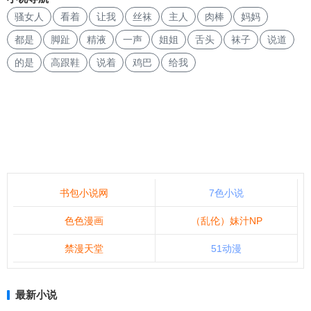
骚女人
看着
让我
丝袜
主人
肉棒
妈妈
都是
脚趾
精液
一声
姐姐
舌头
袜子
说道
的是
高跟鞋
说着
鸡巴
给我
书包小说网
7色小说
色色漫画
（乱伦）妹汁NP
禁漫天堂
51动漫
最新小说