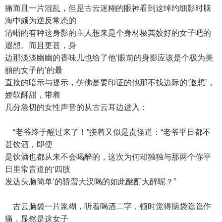
痛而且一片混乱，但是古云迷糊的眼神看到这绰约细影时脑
海中颇为逆反常态的
清晰的有种这身影的主人想来是个身材极其姣好的女子吧的
遐想。而且更甚，身
边那淡淡幽幽的香味儿也给了他‘眼前的身影应该是个极为美
丽的女子的’的最
直接的暗示与提示，仿佛是要印证的他那不找边际的‘遐想’，
娇软酥甜，带着
几分急切的女性声音的从古云耳边进入：
“老爷终于醒过来了！”接着又似是责怪道：“老爷平日都不
甚饮酒，即便
是饮酒也都从来不会喝醉的，这次为何却独独与那两个你平
日里常言道的‘四肢
发达头脑简单’的骄蛮大汉喝的如此酩酊大醉呢？”
古云脑袋一片浆糊，听着喝酒二字，顿时觉得脑袋隐隐作
痛，显然是这女子