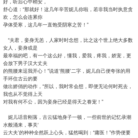
好，听后心中稍安，
舒心道：“那就好！这几年辛苦妮儿你啦，若非我当时执意贪
欢，怎么会连累你
孕体受寒，这几年一直饱受阴寒之苦！”
“夫君，妾身无恙，人家时时念想，比之这个世上绝大多数
女人，妾身或是
最幸福的吧，有一个这么好，懂我，爱我，疼我，娇宠，更
会放下男子汉大丈夫
的熊腰来逗我开心！”说道‘熊腰’二字，妮儿自己便夸张的用
手环住古云的要
做出娇俏的动作，“所以，我时常会想，即便无论何时死去，
我也从不觉得上天
对我有何不公，因为妾身已经是得天之眷宠！”
妮儿话音刚落，古云猛地身子一顿，一些前世的记忆录潮
水般涌来，事关‘
云大夫’的种种全然跃上心头，猛然喝到：“庸医！”作势便要