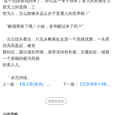
“这个也跟着我回来了，那么这一辈子我有了更大的把握走上
那无上的道路，三
世为人，怎么能够永远止步于普通人的世界呢！”
“解酒粥来了哦！小姐，老爷醒过来了吗？”
古云抬头看去，只见从帷幕处走进一个高挑优雅，一头黑
丝高高盘起，被发
簪扣住，露出颀长脖颈，身穿淡绿色长裙，步履款款，端着
一个瓷碗的极为高挑
的美人儿。
「未完待续」
上一篇：
【色土匪(匪色) 1-6回】【未完】【作者：巧克力精】
下一篇：
【北齐传奇7-9章】(玄正（nsjlt）)
姑射化仙传
小说导航