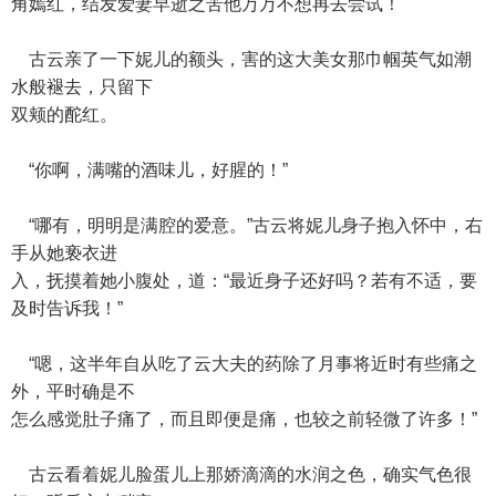
角嫣红，结发爱妻早逝之苦他万万不想再去尝试！
古云亲了一下妮儿的额头，害的这大美女那巾帼英气如潮
水般褪去，只留下
双颊的酡红。
“你啊，满嘴的酒味儿，好腥的！”
“哪有，明明是满腔的爱意。”古云将妮儿身子抱入怀中，右
手从她亵衣进
入，抚摸着她小腹处，道：“最近身子还好吗？若有不适，要
及时告诉我！”
“嗯，这半年自从吃了云大夫的药除了月事将近时有些痛之
外，平时确是不
怎么感觉肚子痛了，而且即便是痛，也较之前轻微了许多！”
古云看着妮儿脸蛋儿上那娇滴滴的水润之色，确实气色很