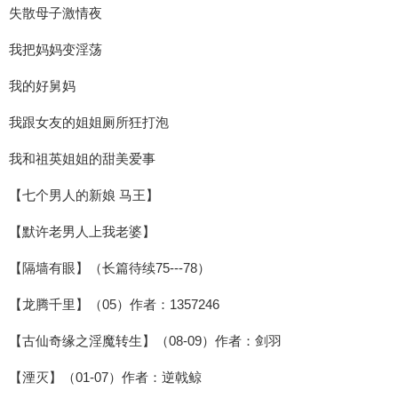
失散母子激情夜
我把妈妈变淫荡
我的好舅妈
我跟女友的姐姐厕所狂打泡
我和祖英姐姐的甜美爱事
【七个男人的新娘 马王】
【默许老男人上我老婆】
【隔墙有眼】（长篇待续75---78）
【龙腾千里】（05）作者：1357246
【古仙奇缘之淫魔转生】（08-09）作者：剑羽
【湮灭】（01-07）作者：逆戟鲸