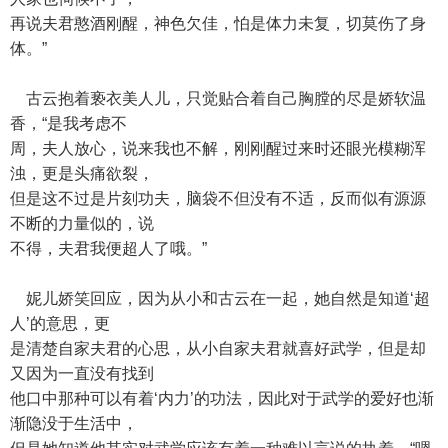
再说夫君憨酒刚醒，神色欠佳，怕是体力未复，切莫伤了身
体。”
古云抱着亵衣美人儿，只觉贴合着自己胸膛的尽是娇软温
香，“是我考虑不
周，夫人放心，说来我也不解，刚刚醒过来时还眼光模糊浑
浊，更是头痛欲裂，
但是这不过是片刻功夫，脑袋不但没有不适，反而似有源源
不断的力量似的，说
不得，夫君我便超人了哦。”
妮儿娇笑回应，因为从小和古云在一起，她自然是知道‘超
人’的意思，更
是清楚自家夫君的心思，从小自家夫君就喜好武学，但是却
又因为一直没有找到
他口中那种可以有着‘内力’的功法，因此对于武学的爱好也渐
渐隐没于生活中，