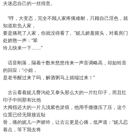
夫迷恋自己的一丝得意。
“哼，大变态，完全不顾人家疼痛难耐，只顾自己淫色，就
知道欺负人家，
要是痛死了人家，你就没得看了。”妮儿娇羞摇头，对着房门
处娇憨一声：“翠
玲儿快来一下……”
话音刚落，隔着十数米悠悠传来一声音调略高，却如铃音
的回应：“小姐，
是老爷醒过来了吗，解酒粥马上就端过来！”
古云看着妮儿臀沟处又拳头那么大的一片红印子，而且红
印子中间那有比他
大拇指还大的一片儿浅紫色淤痕，他用手微微压了压，这个
位置已经无限接近耻
骨，痛的妮儿一声娇吟，让古云更是心痛，低声道：“妮儿忍
着点，等下我去将