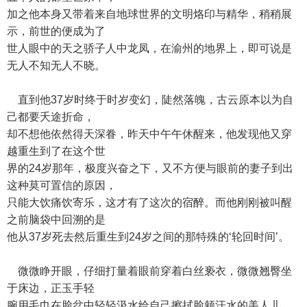
加之他本身又带着来自地球世界的文明烙印与精华，稍稍展
示，前世的便成为了
世人眼中的天之骄子人中龙凤，在渝州的地界上，即可说是
无人不知无人不晓。
直到他37岁时终于时岁变幻，陡然落魄，古云原本以为自
己都要夭途折命，
却不想他依然得天深眷，昨天中午午休醒来，他发现他又穿
越重生到了在这个世
界的24岁那年，极度兴奋之下，又不方便与眼前的妻子到出
这种莫可置信的原因，
只能大饮痛饮寄乐，这才有了这次的宿醉。而他刚刚被叫醒
之前脑袋中回溯的是
他从37岁死去然后重生到24岁之间的那特殊的‘轮回时间’。
微微睁开眼，仔细打量着眼前穿着白丝亵衣，微微翘臀坐
于床边，正玉手轻
腕用毛巾在脸盆中轻轻汲水给自己擦拭脸颊汗水的美人儿，