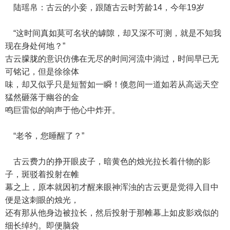
陆瑶帛：古云的小妾，跟随古云时芳龄14，今年19岁
“这时间真如莫可名状的罅隙，却又深不可测，就是不知我
现在身处何地？”
古云朦胧的意识仿佛在无尽的时间河流中淌过，时间早已无
可铭记，但是徐徐体
味，却又似乎只是短暂如一瞬！倏忽间一道如若从高远天空
猛然砸落于幽谷的金
鸣巨雷似的响声于他心中炸开。
“老爷，您睡醒了？”
古云费力的挣开眼皮子，暗黄色的烛光拉长着什物的影
子，斑驳着投射在帷
幕之上，原本就因初才醒来眼神浑浊的古云更是觉得入目中
便是这刺眼的烛光，
还有那从他身边被拉长，然后投射于那帷幕上如皮影戏似的
细长绰约。即便脑袋