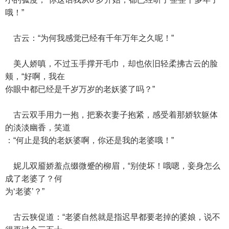
哦！”
古云：“为何我感觉已经有千年万年之久呢！”
美人娇嗔，不过玉手撑开毛巾，却也依旧轻柔拂古云的脸
颊，“好啊，我在
你眼中都已经是千岁万岁的老妖婆了吗？”
古云双手用力一抱，把亵衣妻子抱紧，感受着那娇软躯体
的淡淡幽香，笑道
：“何止是我的老妖婆啊，你还是我的老婆哦！”
妮儿双靥娇羞点缀微蹙的柳眉，“别使坏！哦嗯，妾身怎么
成了老婆了？何
为‘老婆’？”
古云狭促道：“老婆自然就是指迟早都要老掉的婆娘，说不