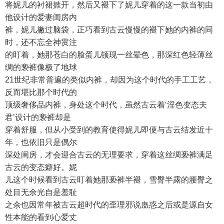
将妮儿的衬裙掀开，然后又褪下了妮儿穿着的这一款当初由
他设计的爱妻闺房内
裤，妮儿撇过脑袋，正巧看到古云慢慢的褪下她的内裤的同
时，还不忘全神贯注
的盯着，她那苍白的脸蛋儿顿现一丝晕色，那深红色轻薄丝
绸的亵裤像极了地球
21世纪非常普遍的类似内裤，却因为这个时代的手工工艺，
反而堪比那个时代的
顶级奢侈品内裤，身处这个时代，虽然古云着‘淫色变态夫
君’设计的亵裤却是
穿着舒服，但从小受到的教育使得妮儿即便与古云结发近十
年，也依旧只是偶尔
深处闺房，才会迎合古云的无理要求，穿着这丝绸亵裤满足
古云的变态癖好。妮
儿这个时候看到古云盯着她那亵裤半褪，雪臀半露的腰臀之
处目无余光自是羞耻
之余也因常年被古云超时代的歪理邪说蛊惑之后或是源自女
性本能的看到心爱丈