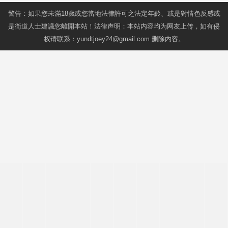
警告：如果您未滿18歲或您當地法律許可之法定年齡、或是對情色反感或
是衛道人士建議您離開本站！法律声明：本站内容均为网友上传，如有侵
权请联系：
yundtjoey24@gmail.com
删除内容。