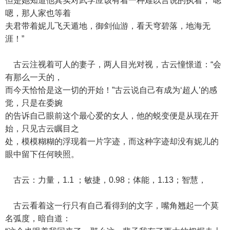
但是她知道他其实对武学应该有着一种难以言说的执着，“嗯
嗯，那人家也等着
夫君带着妮儿飞天遁地，御剑仙游，看天穹碧落，地海无
涯！”
古云注视着可人的妻子，两人目光对视，古云憧憬道：“会
有那么一天的，
而今天恰恰是这一切的开始！”古云说自己有成为‘超人’的感
觉，只是在委婉
的告诉自己眼前这个最心爱的女人，他的蜕变便是从现在开
始，只见古云瞩目之
处，模模糊糊的浮现着一片字迹，而这种字迹却没有妮儿的
眼中留下任何映照。
古云：力量，1.1 ；敏捷，0.98；体能，1.13；智慧，
古云看着这一行只有自己看得到的文字，嘴角翘起一个莫
名弧度，暗自道：