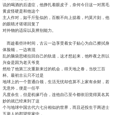
说的喝酒的后遗症，他挣扎着眼皮子，奈何今日这一对黑毛
黄皮怪硬是和他这个
主人作对，如千斤坠似的，百般不向上掂着，约莫片刻，他
的眼睛才堪堪回复了
对外物的适应以及辨别能力。
而趁着些许时间，古云一边享受着女子贴心为自己擦拭身
体脸颊，一边将混
乱的脑袋思绪拉回自己的轨道，这才想起来，他昨夜之所以
兴奋是因为老天爷竟
然给了他第三次重新来过的机会，得天地之眷，当饮三百
杯。最初古云只不过是
地球上的一个普通白领，生活无忧却也算不上家有余财，若
无意外，便是一任平
凡度余生，但是机缘巧合，连他自己至今都依旧觉得莫名其
妙的就已经来到了这
个与地球中国古代六七分相似的世界，而且还投生于两进士
五举人的郡望世家中，