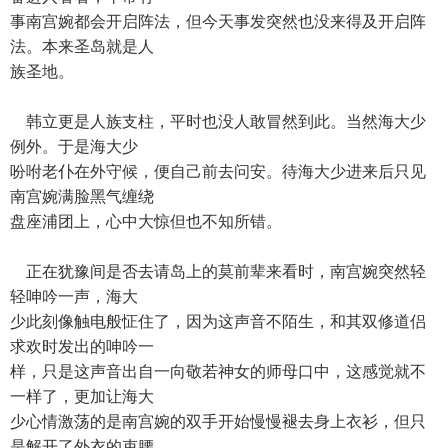
事南宫婉都会开启阵法，但今天事发突然也没来得及开启阵
法。本来圣岛就是人
族圣地。
韩立更是人族支柱，平时也没人敢冒然到此。当然海大少
例外。于是海大少
吩咐老仆在外守候，便自己前去问安。待海大少进来后只见
南宫婉满脸黑气缠绕
盘座浦团上，心中大惊但也不知所错。
正在犹豫间是否去请岛上的莫前辈来看时，南宫婉突然轻
轻呻吟一声，海大
少此刻像触电般怔住了，因为这声音不陌生，和其双修道侣
求欢时发出的呻吟一
样，只是这声音出自一向敬若神女的师母口中，这感觉就不
一样了，更加让海大
少心情激荡的是南宫婉的双手开始慢慢褪去身上衣衫，但只
是解开了外衣的束腰