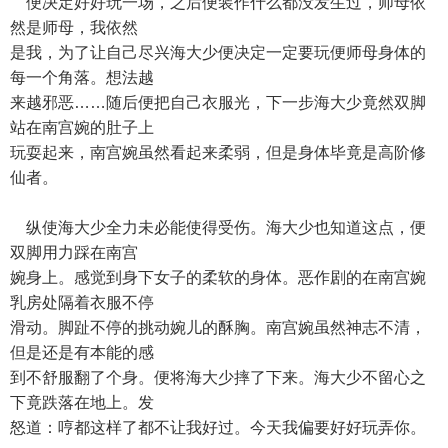
便决定好好玩一场，之后便装作什么都没发生过，师母依
然是师母，我依然
是我，为了让自己尽兴海大少便决定一定要玩便师母身体的
每一个角落。想法越
来越邪恶……随后便把自己衣服光，下一步海大少竟然双脚
站在南宫婉的肚子上
玩耍起来，南宫婉虽然看起来柔弱，但是身体毕竟是高阶修
仙者。
纵使海大少全力未必能使得受伤。海大少也知道这点，便
双脚用力踩在南宫
婉身上。感觉到身下女子的柔软的身体。恶作剧的在南宫婉
乳房处隔着衣服不停
滑动。脚趾不停的挑动婉儿的酥胸。南宫婉虽然神志不清，
但是还是有本能的感
到不舒服翻了个身。便将海大少摔了下来。海大少不留心之
下竟跌落在地上。发
怒道：哼都这样了都不让我好过。今天我偏要好好玩弄你。