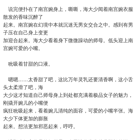
说完便扑在了南宫婉身上，嘶嘶，海大少闻着南宫婉衣服
散发的香味沉醉了
起来。南宫婉在幻境中本就沉迷无男女交合之中。感到有男
子压在自己身上变更
加迎合起来。海大少看着身下微微躁动的师母。低头迎上南
宫婉可爱的小嘴。
吮吸着甘甜的口液。
嗯嗯……太香甜了吧，这比万年灵乳还要清香啊，这小舌
头太柔滑了吧，海
大少这才知道自己师母身上到处都充满着极品女子的魅力，
刚撬开婉儿的小嘴便
疯狂吮吸起来，看着婉儿清纯的面容，可爱的小嘴半张。海
大少下体更加的膨胀
起来。想法更加邪恶起来，哼哼。