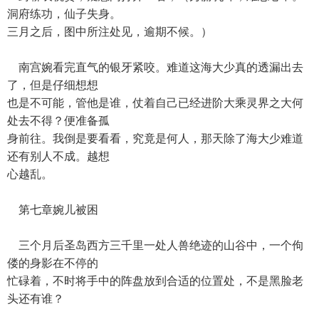
洞府练功，仙子失身。
三月之后，图中所注处见，逾期不候。）
南宫婉看完直气的银牙紧咬。难道这海大少真的透漏出去
了，但是仔细想想
也是不可能，管他是谁，仗着自己已经进阶大乘灵界之大何
处去不得？便准备孤
身前往。我倒是要看看，究竟是何人，那天除了海大少难道
还有别人不成。越想
心越乱。
第七章婉儿被困
三个月后圣岛西方三千里一处人兽绝迹的山谷中，一个佝
偻的身影在不停的
忙碌着，不时将手中的阵盘放到合适的位置处，不是黑脸老
头还有谁？