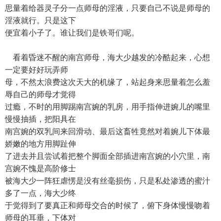
思量着给器灵子分一点师母的淫液，只要自己不说是师母的
淫液就行。只是这下
便宜着小子了。谁让我们是铁哥们呢。
看着昏迷不醒的南宫师母，海大少越发的冷酷起来，心想
一定要好好玩弄师
母，不然太浪费这次天大的机缘了，站起身来思量着怎么羞
辱自己的师母才觉得
过瘾，不时的用脚踢南宫婉的乳房，用手指伸进婉儿的嘴里
慢慢抽插，把阳具在
南宫婉的双乳间来回滑动、最后这畜牲竟然对着婉儿下体最
娇嫩的地方用脚趾伸
了进去并且尝试着把整个脚面全部插进南宫婉的小穴里，南
宫婉不愧是高阶修士
被海大少一阵狂虐愣是没有丝毫损伤，只是私处渗透的蜜汁
多了一点，海大少终
于觉得到了要真正和师母交合的时候了，俯下身体慢慢吻着
师母的耳垂，下体对