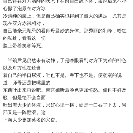
自己还在对方清醒的状态下在给自己舔下体，虽说后来不小
心撒了泡尿在对方冰
冷清纯的脸上，但是自己确实也得到了最大的满足。尤其是
现在双方赤裸相对，
自己能毫无顾忌的看师母曼妙的身体。那秀丽的乳峰，粉红
的私处，看着这一切
脸上带着笑容等死。
半饷后见仍然未有动静，于是睁眼看到对方正为难的神色
以及对方现在还含
着自己的半口尿液，吐也不是。吞下也不是。便弱弱的说
道，师母还是把嘴里的
东西吐出来再说吧。南宫婉听后脸色更加愤怒。偏也不好反
驳，但是绝不会当面
吐出海大少的体液，只好心里一横，硬是一口吞了下去，胃
部又是一阵翻滚。这
下海大少更加莫名的兴奋。