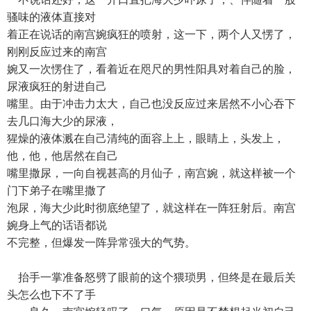
骚味的液体直接对
着正在说话的南宫婉疯狂的喷射，这一下，两个人又愣了，
刚刚反应过来的南宫
婉又一次愣住了，看着近在咫尺的男性阳具对着自己的脸，
尿液疯狂的射进自己
嘴里。由于冲击力太大，自己也没反应过来居然不小心吞下
去几口海大少的尿液，
猩燥的液体溅在自己清纯的面容上上，眼睛上，头发上，
他，他，他居然在自己
嘴里撒尿，一向自视甚高的月仙子，南宫婉，就这样被一个
门下弟子在嘴里撒了
泡尿，海大少此时彻底绝望了，就这样在一阵狂射后。南宫
婉身上气的话语都说
不完整，但爆发一阵异常强大的气势。
抬手一掌准备怒劈了眼前的这个猥琐男，但终是在最后关
头怎么也下不了手