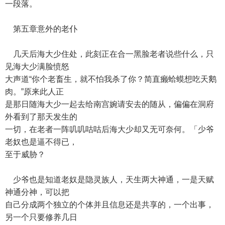
一段落。
第五章意外的老仆
几天后海大少住处，此刻正在合一黑脸老者说些什么，只
见海大少满脸愤怒
大声道“你个老畜生，就不怕我杀了你？简直癞蛤蟆想吃天鹅
肉。”原来此人正
是那日随海大少一起去给南宫婉请安去的随从，偏偏在洞府
外看到了那天发生的
一切，在老者一阵叽叽咕咕后海大少却又无可奈何。「少爷
老奴也是逼不得已，
至于威胁？
少爷也是知道老奴是隐灵族人，天生两大神通，一是天赋
神通分神，可以把
自己分成两个独立的个体并且信息还是共享的，一个出事，
另一个只要修养几日