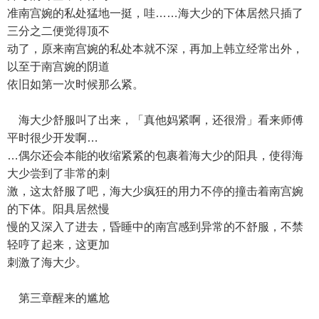
准南宫婉的私处猛地一挺，哇……海大少的下体居然只插了
三分之二便觉得顶不
动了，原来南宫婉的私处本就不深，再加上韩立经常出外，
以至于南宫婉的阴道
依旧如第一次时候那么紧。
海大少舒服叫了出来，「真他妈紧啊，还很滑」看来师傅
平时很少开发啊…
…偶尔还会本能的收缩紧紧的包裹着海大少的阳具，使得海
大少尝到了非常的刺
激，这太舒服了吧，海大少疯狂的用力不停的撞击着南宫婉
的下体。阳具居然慢
慢的又深入了进去，昏睡中的南宫感到异常的不舒服，不禁
轻哼了起来，这更加
刺激了海大少。
第三章醒来的尴尬