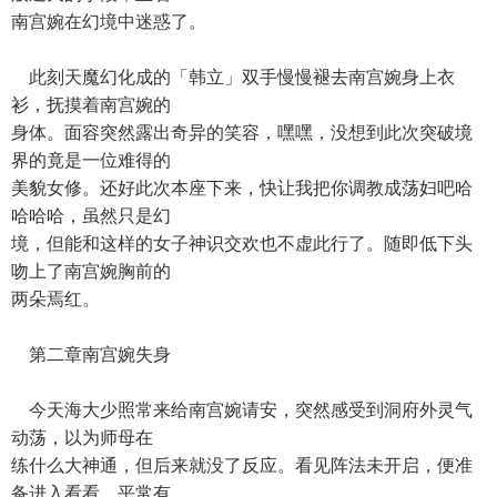
南宫婉在幻境中迷惑了。
此刻天魔幻化成的「韩立」双手慢慢褪去南宫婉身上衣
衫，抚摸着南宫婉的
身体。面容突然露出奇异的笑容，嘿嘿，没想到此次突破境
界的竟是一位难得的
美貌女修。还好此次本座下来，快让我把你调教成荡妇吧哈
哈哈哈，虽然只是幻
境，但能和这样的女子神识交欢也不虚此行了。随即低下头
吻上了南宫婉胸前的
两朵焉红。
第二章南宫婉失身
今天海大少照常来给南宫婉请安，突然感受到洞府外灵气
动荡，以为师母在
练什么大神通，但后来就没了反应。看见阵法未开启，便准
备进入看看，平常有