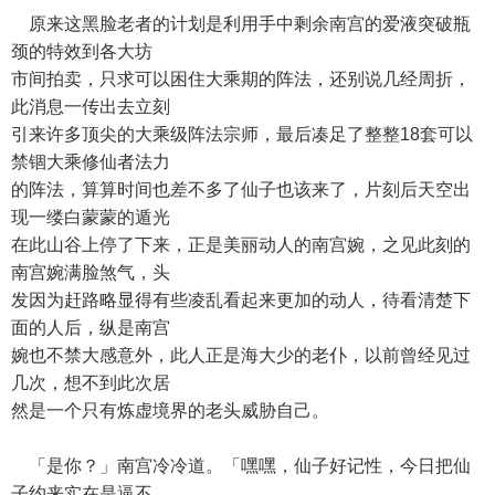
原来这黑脸老者的计划是利用手中剩余南宫的爱液突破瓶
颈的特效到各大坊
市间拍卖，只求可以困住大乘期的阵法，还别说几经周折，
此消息一传出去立刻
引来许多顶尖的大乘级阵法宗师，最后凑足了整整18套可以
禁锢大乘修仙者法力
的阵法，算算时间也差不多了仙子也该来了，片刻后天空出
现一缕白蒙蒙的遁光
在此山谷上停了下来，正是美丽动人的南宫婉，之见此刻的
南宫婉满脸煞气，头
发因为赶路略显得有些凌乱看起来更加的动人，待看清楚下
面的人后，纵是南宫
婉也不禁大感意外，此人正是海大少的老仆，以前曾经见过
几次，想不到此次居
然是一个只有炼虚境界的老头威胁自己。
「是你？」南宫冷冷道。「嘿嘿，仙子好记性，今日把仙
子约来实在是逼不