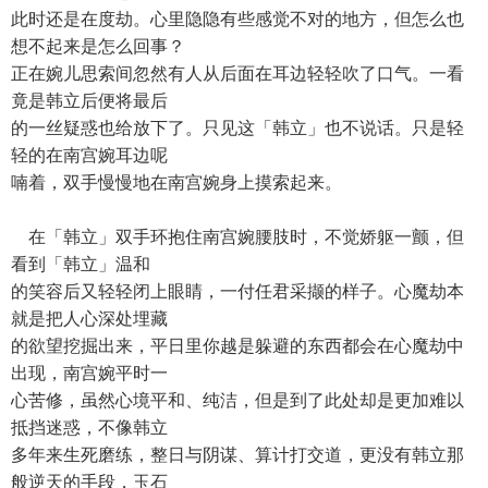
此时还是在度劫。心里隐隐有些感觉不对的地方，但怎么也
想不起来是怎么回事？
正在婉儿思索间忽然有人从后面在耳边轻轻吹了口气。一看
竟是韩立后便将最后
的一丝疑惑也给放下了。只见这「韩立」也不说话。只是轻
轻的在南宫婉耳边呢
喃着，双手慢慢地在南宫婉身上摸索起来。
在「韩立」双手环抱住南宫婉腰肢时，不觉娇躯一颤，但
看到「韩立」温和
的笑容后又轻轻闭上眼睛，一付任君采撷的样子。心魔劫本
就是把人心深处埋藏
的欲望挖掘出来，平日里你越是躲避的东西都会在心魔劫中
出现，南宫婉平时一
心苦修，虽然心境平和、纯洁，但是到了此处却是更加难以
抵挡迷惑，不像韩立
多年来生死磨练，整日与阴谋、算计打交道，更没有韩立那
般逆天的手段，玉石