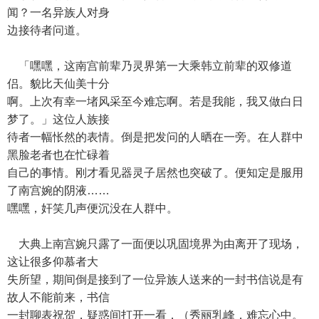
闻？一名异族人对身
边接待者问道。
「嘿嘿，这南宫前辈乃灵界第一大乘韩立前辈的双修道
侣。貌比天仙美十分
啊。上次有幸一堵风采至今难忘啊。若是我能，我又做白日
梦了。」这位人族接
待者一幅怅然的表情。倒是把发问的人晒在一旁。在人群中
黑脸老者也在忙碌着
自己的事情。刚才看见器灵子居然也突破了。便知定是服用
了南宫婉的阴液……
嘿嘿，奸笑几声便沉没在人群中。
大典上南宫婉只露了一面便以巩固境界为由离开了现场，
这让很多仰慕者大
失所望，期间倒是接到了一位异族人送来的一封书信说是有
故人不能前来，书信
一封聊表祝贺，疑惑间打开一看，（秀丽乳峰，难忘心中。