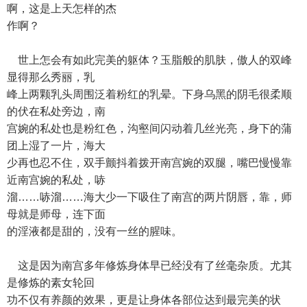
啊，这是上天怎样的杰
作啊？
世上怎会有如此完美的躯体？玉脂般的肌肤，傲人的双峰
显得那么秀丽，乳
峰上两颗乳头周围泛着粉红的乳晕。下身乌黑的阴毛很柔顺
的伏在私处旁边，南
宫婉的私处也是粉红色，沟壑间闪动着几丝光亮，身下的蒲
团上湿了一片，海大
少再也忍不住，双手颤抖着拨开南宫婉的双腿，嘴巴慢慢靠
近南宫婉的私处，哧
溜……哧溜……海大少一下吸住了南宫的两片阴唇，靠，师
母就是师母，连下面
的淫液都是甜的，没有一丝的腥味。
这是因为南宫多年修炼身体早已经没有了丝毫杂质。尤其
是修炼的素女轮回
功不仅有养颜的效果，更是让身体各部位达到最完美的状