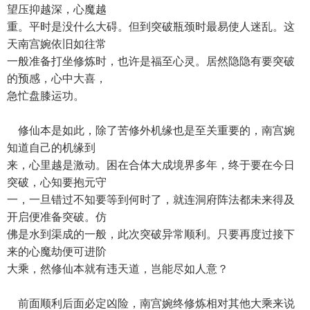
望压抑越深，心魔越
重。平时是没什么大碍。但到突破瓶颈时最易使人迷乱。这
天南宫婉依旧如往常
一般准备打坐修炼时，也许是福至心灵。居然隐隐有要突破
的预感，心中大喜，
急忙盘膝运功。
修仙本是如此，除了苦修外机缘也是至关重要的，南宫婉
知道自己的机缘到
来，心里越是激动。困在合体大成境界多年，终于要在今日
突破，心知要抱元守
一，一旦错过不知要等到何时了，就连洞府阵法都未来得及
开启便准备突破。仿
佛是水到渠成的一般，此次突破异常顺利。只要再度过接下
来的心魔劫便可进阶
大乘，然修仙本就有违天道，岂能尽如人意？
前面顺利后面必定凶险，南宫婉终修炼相对其他大乘来说