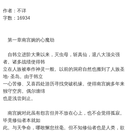
作者：不详
字数：16934
第一章南宫婉的心魔劫
自韩立进阶大乘以来，灭虫母，斩真仙，退八大顶尖强
者。诸多战绩使得韩
立在人族被奉作神灵一般。以前的洞府自然也搬到了人族圣
地- 圣岛。由于韩立
一心苦修、又喜四处游历寻找突破机缘。使得南宫婉多年来
独守空房。偶尔缠绵
也是浅尝则止。
南宫婉对此虽有怨言但并不放在心上，也不会觉得孤寂。
毕竟修仙者本就如
此。与天争命，哪敢懈怠丝毫。但不知修仙者也是人类，欲