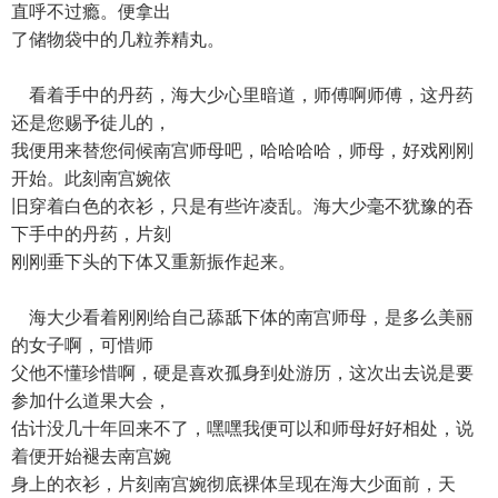
直呼不过瘾。便拿出
了储物袋中的几粒养精丸。
看着手中的丹药，海大少心里暗道，师傅啊师傅，这丹药
还是您赐予徒儿的，
我便用来替您伺候南宫师母吧，哈哈哈哈，师母，好戏刚刚
开始。此刻南宫婉依
旧穿着白色的衣衫，只是有些许凌乱。海大少毫不犹豫的吞
下手中的丹药，片刻
刚刚垂下头的下体又重新振作起来。
海大少看着刚刚给自己舔舐下体的南宫师母，是多么美丽
的女子啊，可惜师
父他不懂珍惜啊，硬是喜欢孤身到处游历，这次出去说是要
参加什么道果大会，
估计没几十年回来不了，嘿嘿我便可以和师母好好相处，说
着便开始褪去南宫婉
身上的衣衫，片刻南宫婉彻底裸体呈现在海大少面前，天