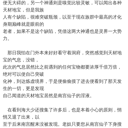
便无大碍的，另一个神通则是嗅觉比较灵敏，可以闻出各种
天材地宝，但是我族
人有个缺陷，很难突破瓶颈，以至于现在族群中最高的才化
身期巅峰就是眼前的
老者，如果不是这个缺陷，凭借这两大神通也是灵界一大势
力。
那日我怕在门外本来好好看守着洞府，突然感觉到天材地
宝的气息，没错，
此次的气息居然比之前遇到的任何宝物都要浓厚千倍万倍，
绝对可以使自己突破
化神，到达炼虚境界，于是便偷偷摸了进去便看到了那天发
生的一切，更是发现
自己闻道的天材地宝居然是南宫仙子的淫液。
在看到海大少还搜集了许多后，也是本着小心的原则，悄
悄又退了出来，以
至于后来南宫醒来没被发现。老奴只要您从南宫仙子下身搜