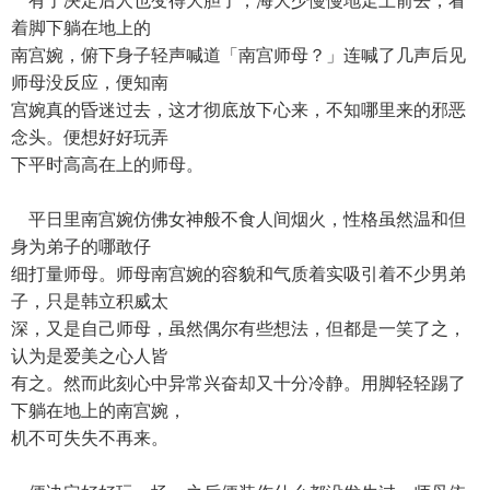
有了决定后人也变得大胆了，海大少慢慢地走上前去，看
着脚下躺在地上的
南宫婉，俯下身子轻声喊道「南宫师母？」连喊了几声后见
师母没反应，便知南
宫婉真的昏迷过去，这才彻底放下心来，不知哪里来的邪恶
念头。便想好好玩弄
下平时高高在上的师母。
平日里南宫婉仿佛女神般不食人间烟火，性格虽然温和但
身为弟子的哪敢仔
细打量师母。师母南宫婉的容貌和气质着实吸引着不少男弟
子，只是韩立积威太
深，又是自己师母，虽然偶尔有些想法，但都是一笑了之，
认为是爱美之心人皆
有之。然而此刻心中异常兴奋却又十分冷静。用脚轻轻踢了
下躺在地上的南宫婉，
机不可失失不再来。