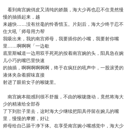
看到南宫婉俏皮又清纯的娇颜，海大少再也忍不住竟然慢
慢的抽插起来，越
来越快……没有丝毫的怜香惜玉。片刻后，海大少终于忍不
住大吼「师母用力帮
我吸出来，我的南宫师母，我要插你的小嘴，我要射你嘴
里……啊啊啊「一边歇
底里斯喊道一边用双手死死的按着南宫婉的头，阳具急在婉
儿小巧的嘴巴里快速
的抽插，啊啊啊啊啊啊，终于在疯狂的吼声中，一股滚烫的
液体夹杂着腥味直接
射进了眼前女子的喉咙里。
南宫婉本能感到很不舒服，不由的喉咙微动，竟然将海大
少的精液给全部吞
了下到肚子里去，这时海大少继续把阳具停留在婉儿的嘴
里，慢慢的摩擦，好让
师母给自己舔干净下体。在享受南宫婉小嘴感觉中，海大少