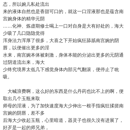
态，所以婉儿私处流出
来的液体自然也是香甜可口的，就这一口淫液那也是蕴含南
宫婉身体的精华元阴
……化神、炼虚期修士喝上一口对自身是大有好处的，海大
少吸了几口隐隐觉得
浑身法力浑厚了很多，大喜之下开始疯狂舔舐南宫婉的阴
唇，以便催出更多的淫
水来，南宫婉本体被刺激，身体本能的分泌出更多的元阴通
过阴道流出来，海大
少终究境界太低几下感觉身体内部元气翻滚，便停止了吮
吸。
大喊浪费啊，这么好的东西是什么丹药也比不上的啊，便
取出几个玉瓶来取
师母的淫液，为了加快速度海大少伸出一根手指疯狂揉搓南
宫婉的阴唇，差不多
后海大少收起玉瓶，心里暗道，器灵子也很久没有进展了，
好歹是一起的师兄弟，