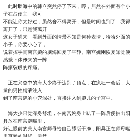
此时脑海中的韩立突然停了下来，哼，居然在外面有个小
子在占便宜，我可
不能让你太好过，虽然舍不得离开，但是时间也到了，我得
离开了，只是我离开
这女子醒来，看到外面的情景不知是何种表情，哈哈外面的
小子，你要小心了，
说着挥手间南宫婉的脑海回复了平静。南宫婉刚恢复知觉便
感觉下体传来的一阵
阵撕裂般的疼痛。
正在兴奋中的海大少终于达到了顶点，在疯狂一会后，大
量的男性精液注入
到了南宫婉的小穴深处，直接注入到婉儿的子宫中。
海大少只觉浑身舒坦，在南宫婉身上趴了一阵后便抽出阳
具放在南宫婉嘴里，
好让眼前的美人南宫师母给自己舔舐干净，阳具正在师母嘴
里享受的时候，忽然