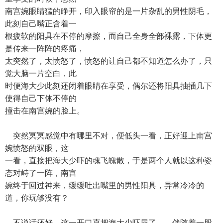
南宫婉眼睛猛的睁开，印入眼帘的是一片杂乱的男性阴毛，
此刻自己嘴正含着一
根疲软的阳具在不停的摩擦，而自己全身全部裸露，下体更
是传来一阵阵的疼痛，
太突然了，太愤怒了，愤怒的让自己都不知道怎么办了，只
觉大脑一片空白，此
时便海大少此刻还闭着眼睛在享受，偶尔还将阳具抽插几下
使得自己下体不停的
撞击在南宫婉的脸上。
突然冥冥感觉中有哪里不对，便低头一看，正好迎上南宫
婉愤怒的双眼，这
一看，直接把海大少吓的魂飞魄散，于是两个人就以这种姿
态对峙了一阵，南宫
婉终于回过神来，缓缓吐出嘴里的男性阳具，异常冷冷的
道，你玩够没有？
不说话还好，这一开口直把海大少吓尿了，、伴随着一股