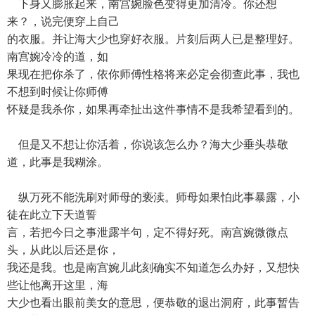
下身又膨胀起来，南宫婉脸色变得更加清冷。你还想
来？，说完便穿上自己
的衣服。并让海大少也穿好衣服。片刻后两人已是整理好。
南宫婉冷冷的道，如
果现在把你杀了，依你师傅性格将来必定会彻查此事，我也
不想到时候让你师傅
怀疑是我杀你，如果再牵扯出这件事情不是我希望看到的。
但是又不想让你活着，你说该怎么办？海大少垂头恭敬
道，此事是我糊涂。
纵万死不能洗刷对师母的亵渎。师母如果怕此事暴露，小
徒在此立下天道誓
言，若把今日之事泄露半句，定不得好死。南宫婉微微点
头，从此以后还是你，
我还是我。也是南宫婉儿此刻确实不知道怎么办好，又想快
些让他离开这里，海
大少也看出眼前美女的意思，便恭敬的退出洞府，此事暂告