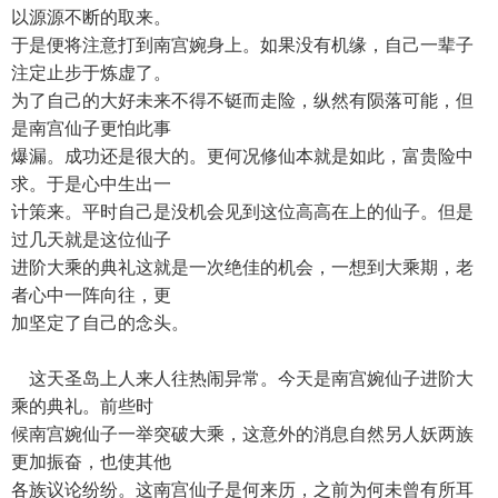
以源源不断的取来。
于是便将注意打到南宫婉身上。如果没有机缘，自己一辈子
注定止步于炼虚了。
为了自己的大好未来不得不铤而走险，纵然有陨落可能，但
是南宫仙子更怕此事
爆漏。成功还是很大的。更何况修仙本就是如此，富贵险中
求。于是心中生出一
计策来。平时自己是没机会见到这位高高在上的仙子。但是
过几天就是这位仙子
进阶大乘的典礼这就是一次绝佳的机会，一想到大乘期，老
者心中一阵向往，更
加坚定了自己的念头。
这天圣岛上人来人往热闹异常。今天是南宫婉仙子进阶大
乘的典礼。前些时
候南宫婉仙子一举突破大乘，这意外的消息自然另人妖两族
更加振奋，也使其他
各族议论纷纷。这南宫仙子是何来历，之前为何未曾有所耳