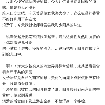
没那么便宜你我的好师母。今天让你尝尝徒儿阳根的滋
味。怕是师母还没有
给人口交过吧。今天算是便宜我海大少了，这么极品的香舌
不好好利用下实在太
浪费了，今天我就让师母尝尝我海少阳具的味道。
说着便起身把南宫婉扶坐起来，随后这畜牲竟然用肮脏的
下体对着婉儿可爱
的小嘴插了进去。慢慢的深入……逐渐把整个阳具连根没入
到婉儿口中。
啊！！海大少被突来的刺激弄得异常舒服，尤其是看着含
着自己阳具的美丽
女子居然是自己的南宫师母，美丽的面庞上双眼依旧没有睁
开，只是眉头微皱，
可爱的嘴巴被自己的阳具撑成了形。阳具接触到南宫婉的香
舌时，便感到温暖、
润滑的感觉由下及上游走全身，不禁浑身一个哆嗦。