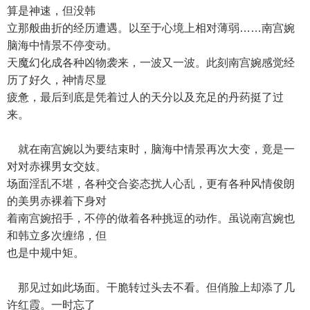
算是神速，但没韩
立那般曲折的经历遭遇。以至于心境上相对薄弱……南宫婉
脑海中情景不停变动。
天魔幻化成各种凶物袭来，一波又一波。此刻南宫婉感觉经
历了好久，神情尽显
疲惫，最后到底是凭着过人的天分以及充足的丹药挺了过
来。
就在南宫婉以为要结束时，脑海中情景再次大变，竟是一
对对赤裸男女交妓。
场面淫乱不堪，各种交合姿态扰人心乱，更有各种风情俊朗
的美男赤裸着下身对
着南宫婉招手，不停的做着各种挑逗的动作。虽说南宫婉也
和韩立多次缠绵，但
也是中规中矩。
那见过如此场面。干脆转过头去不看。但俏脸上却添了几
许红霞。一时忘了