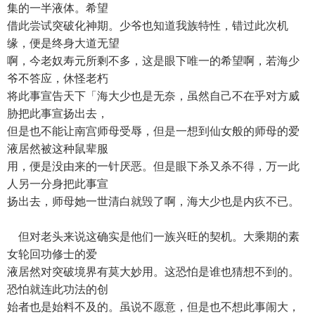
集的一半液体。希望
借此尝试突破化神期。少爷也知道我族特性，错过此次机
缘，便是终身大道无望
啊，今老奴寿元所剩不多，这是眼下唯一的希望啊，若海少
爷不答应，休怪老朽
将此事宣告天下「海大少也是无奈，虽然自己不在乎对方威
胁把此事宣扬出去，
但是也不能让南宫师母受辱，但是一想到仙女般的师母的爱
液居然被这种鼠辈服
用，便是没由来的一针厌恶。但是眼下杀又杀不得，万一此
人另一分身把此事宣
扬出去，师母她一世清白就毁了啊，海大少也是内疚不已。
但对老头来说这确实是他们一族兴旺的契机。大乘期的素
女轮回功修士的爱
液居然对突破境界有莫大妙用。这恐怕是谁也猜想不到的。
恐怕就连此功法的创
始者也是始料不及的。虽说不愿意，但是也不想此事闹大，